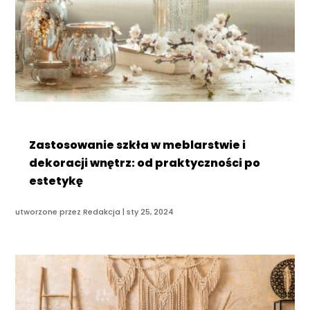
Zastosowanie szkła w meblarstwie i
dekoracji wnętrz: od praktyczności po
estetykę
utworzone przez
Redakcja
|
sty 25, 2024