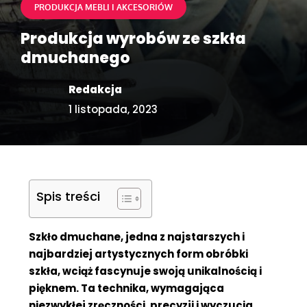
PRODUKCJA MEBLI I AKCESORIÓW
Produkcja wyrobów ze szkła
dmuchanego
Redakcja
1 listopada, 2023
Spis treści
Szkło dmuchane, jedna z najstarszych i
najbardziej artystycznych form obróbki
szkła, wciąż fascynuje swoją unikalnością i
pięknem. Ta technika, wymagająca
niezwykłej zręczności, precyzji i wyczucia,