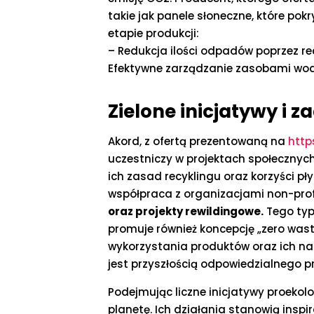
takie jak panele słoneczne, które p
etapie produkcji:
– Redukcja ilości odpadów poprzez re
Efektywne zarządzanie zasobami wo
Zielone inicjatywy i
Akord, z ofertą prezentowaną na
http
uczestniczy w projektach społecznych
ich zasad recyklingu oraz korzyści 
współpraca z organizacjami non-prof
oraz projekty rewildingowe.
Tego typ
promuje również koncepcję „zero w
wykorzystania produktów oraz ich nap
jest przyszłością odpowiedzialnego p
Podejmując liczne inicjatywy proekol
planetę. Ich działania stanowią insp