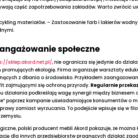
okrywają część zapotrzebowania zakładów. Warto zwrócić 
cykling materiałów. – Zastosowanie farb i lakierów wodn
dnymi.
 zaangażowanie społeczne
s://sklep.akord.net.pl/
, nie ogranicza się jedynie do dzia
 promujących ekologię. Firma organizuje warsztaty edukac
płynących z dbania o środowisko. Przykładem zaangażowan
it zajmującymi się ochroną przyrody.
Regularnie przeka
u działania podkreślają wagę synergii między biznesem a
aste” poprzez kampanie uświadamiające konsumentów o 
rawy zamiast wyrzucania. To podejście wpisuje się w filoz
rzemysłu.
ogiczne, polski producent mebli Akord pokazuje, że można 
irację dla innych przedsiębiorstw pragnących działać zg