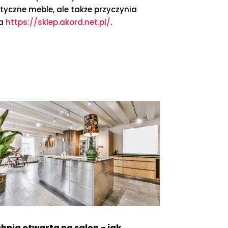
tyczne meble, ale także przyczynia
na
https://sklep.akord.net.pl/
.
hnia otwarta na salon – jak