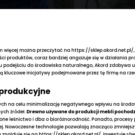
ym więcej można przeczytać na https://sklep.akord.net.pl
ości produktów, coraz bardziej angażuje się w działania p
 podejściu do środowiska naturalnego, Akord zdobywa u
 kluczowe inicjatywy podejmowane przez tę firmę na rzec
 produkcyjne
ych na celu minimalizację negatywnego wpływu na środow
ych źródeł.
Drewno używane do produkcji mebli pochodzi
one leśnictwo i dba o bioróżnorodność. Ponadto, proces
. Nowoczesne technologie pozwalają znacząco zmniejszyć 
 znajduje się na https://sklep.akord.net.pl/, inwestuje ró