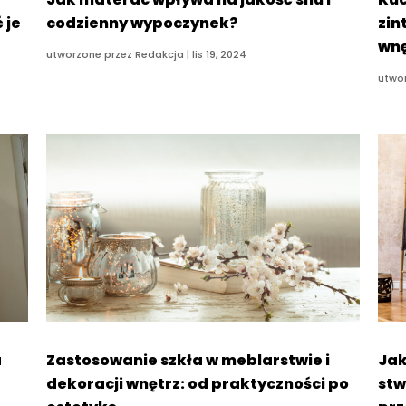
 je
codzienny wypoczynek?
zin
wnę
utworzone przez
Redakcja
|
lis 19, 2024
utwo
a
Zastosowanie szkła w meblarstwie i
Jak
dekoracji wnętrz: od praktyczności po
stw