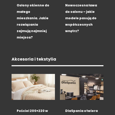
Osłony okienne do
Nowoczesna ława
małego
do salonu – jakie
mieszkania. Jakie
modele pasują do
rozwiązania
współczesnych
zajmują najmniej
wnętrz?
miejsca?
Akcesoria i tekstylia
Pościel 200×220 w
DlaSpania otwiera