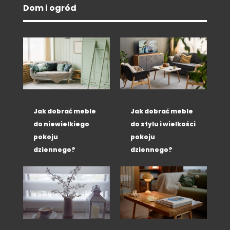
Dom i ogród
Jak dobrać meble
Jak dobrać meble
do niewielkiego
do stylu i wielkości
pokoju
pokoju
dziennego?
dziennego?