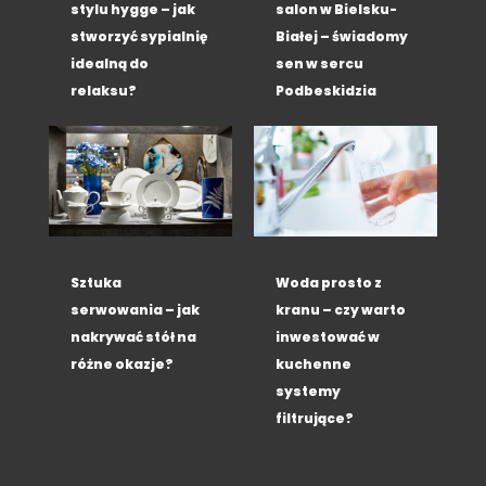
stylu hygge – jak
salon w Bielsku-
stworzyć sypialnię
Białej – świadomy
idealną do
sen w sercu
relaksu?
Podbeskidzia
Sztuka
Woda prosto z
serwowania – jak
kranu – czy warto
nakrywać stół na
inwestować w
różne okazje?
kuchenne
systemy
filtrujące?