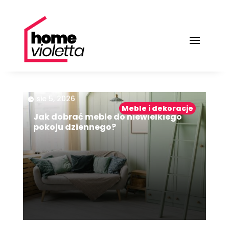
|
sie 5, 2026
Meble i dekoracje
Jak dobrać meble do niewielkiego
pokoju dziennego?