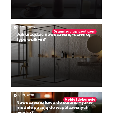
|
lip 22, 2026
Organizacja przestrzeni
Jak urządzić nowoczesną łazienkę
typu walk-in?
|
lip 13, 2026
Meble i dekoracje
Nowoczesna ława do salonu – jakie
modele pasują do współczesnych
wnętrz?