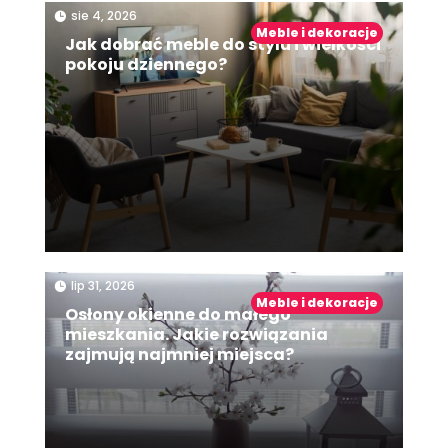
|
sie 4, 2026
Meble i dekoracje
Jak dobrać meble do stylu i wielkości
pokoju dziennego?
|
lip 31, 2026
Meble i dekoracje
Osłony okienne do małego
mieszkania. Jakie rozwiązania
zajmują najmniej miejsca?