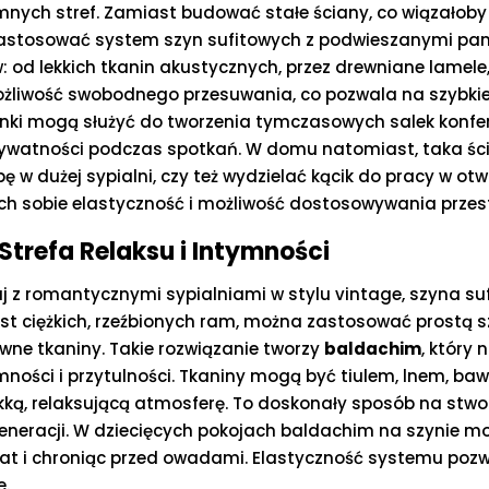
ymnych stref. Zamiast budować stałe ściany, co wiązałoby 
zastosować system szyn sufitowych z podwieszanymi pan
od lekkich tkanin akustycznych, przez drewniane lamele,
ożliwość swobodnego przesuwania, co pozwala na szybkie 
anki mogą służyć do tworzenia tymczasowych salek konfer
rywatności podczas spotkań. W domu natomiast, taka śc
 w dużej sypialni, czy też wydzielać kącik do pracy w otwa
ch sobie elastyczność i możliwość dostosowywania przest
trefa Relaksu i Intymności
j z romantycznymi sypialniami w stylu vintage, szyna s
ast ciężkich, rzeźbionych ram, można zastosować prostą
ewne tkaniny. Takie rozwiązanie tworzy
baldachim
, który 
ności i przytulności. Tkaniny mogą być tiulem, lnem, baw
miękką, relaksującą atmosferę. To doskonały sposób na stw
egeneracji. W dziecięcych pokojach baldachim na szynie m
mat i chroniąc przed owadami. Elastyczność systemu pozw
e.