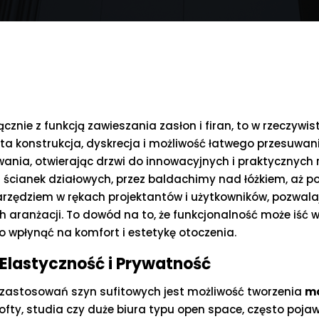
cznie z funkcją zawieszania zasłon i firan, to w rzeczywi
ta konstrukcja, dyskrecja i możliwość łatwego przesuwa
ania, otwierając drzwi do innowacyjnych i praktycznych 
h ścianek działowych, przez baldachimy nad łóżkiem, aż p
narzędziem w rękach projektantów i użytkowników, pozwal
h aranżacji. To dowód na to, że funkcjonalność może iść w
 wpłynąć na komfort i estetykę otoczenia.
 Elastyczność i Prywatność
 zastosowań szyn sufitowych jest możliwość tworzenia
mo
 lofty, studia czy duże biura typu open space, często po