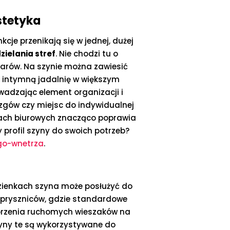
stetyka
cje przenikają się w jednej, dużej
zielania stref
. Nie chodzi tu o
zarów. Na szynie można zawiesić
zą intymną jadalnię w większym
wadzając element organizacji i
ózgów czy miejsc do indywidualnej
iach biurowych znacząco poprawia
y profil szyny do swoich potrzeb?
go-wnetrza
.
azienkach szyna może posłużyć do
y pryszniców, gdzie standardowe
worzenia ruchomych wieszaków na
zyny te są wykorzystywane do