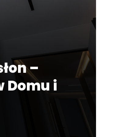
słon –
w Domu i