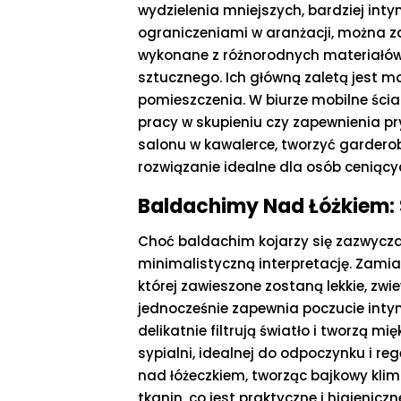
wydzielenia mniejszych, bardziej int
ograniczeniami w aranżacji, można 
wykonane z różnorodnych materiałów: 
sztucznego. Ich główną zaletą jest m
pomieszczenia. W biurze mobilne ści
pracy w skupieniu czy zapewnienia p
salonu w kawalerce, tworzyć garderobę
rozwiązanie idealne dla osób ceniący
Baldachimy Nad Łóżkiem: S
Choć baldachim kojarzy się zazwycza
minimalistyczną interpretację. Zami
której zawieszone zostaną lekkie, zwi
jednocześnie zapewnia poczucie intym
delikatnie filtrują światło i tworzą 
sypialni, idealnej do odpoczynku i r
nad łóżeczkiem, tworząc bajkowy kli
tkanin, co jest praktyczne i higieniczn