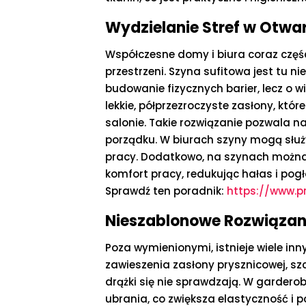
Wydzielanie Stref w Otwar
Współczesne domy i biura coraz części
przestrzeni. Szyna sufitowa jest tu
budowanie fizycznych barier, lecz o 
lekkie, półprzezroczyste zasłony, któ
salonie. Takie rozwiązanie pozwala n
porządku. W biurach szyny mogą służy
pracy. Dodatkowo, na szynach można
komfort pracy, redukując hałas i pogł
Sprawdź ten poradnik:
https://www.p
Nieszablonowe Rozwiązani
Poza wymienionymi, istnieje wiele inn
zawieszenia zasłony prysznicowej, s
drążki się nie sprawdzają. W garder
ubrania, co zwiększa elastyczność i 