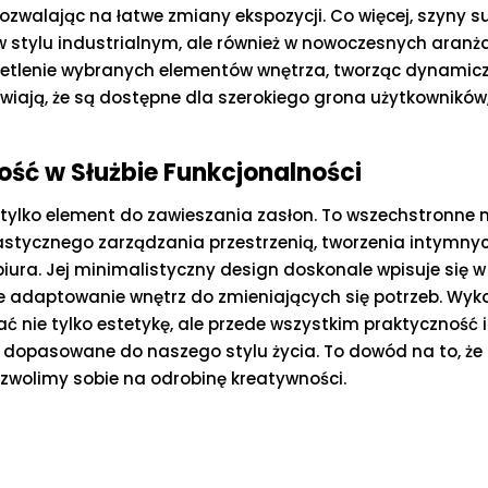
zwalając na łatwe zmiany ekspozycji. Co więcej, szyny 
w stylu industrialnym, ale również w nowoczesnych aranż
ietlenie wybranych elementów wnętrza, tworząc dynamiczn
iają, że są dostępne dla szerokiego grona użytkowników, 
ść w Służbie Funkcjonalności
ż tylko element do zawieszania zasłon. To wszechstronne 
lastycznego zarządzania przestrzenią, tworzenia intymny
iura. Jej minimalistyczny design doskonale wpisuje się 
adaptowanie wnętrz do zmieniających się potrzeb. Wyko
nie tylko estetykę, ale przede wszystkim praktyczność i 
ni dopasowane do naszego stylu życia. To dowód na to, 
pozwolimy sobie na odrobinę kreatywności.