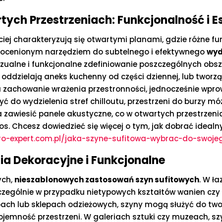
tych Przestrzeniach: Funkcjonalność i E
ej charakteryzują się otwartymi planami, gdzie różne funk
 nieocenionym narzędziem do subtelnego i efektywnego
wyd
wizualne i funkcjonalne zdefiniowanie poszczególnych obs
re oddzielają aneks kuchenny od części dziennej, lub twor
a zachowanie wrażenia przestronności, jednocześnie wpro
ć do wydzielenia stref chilloutu, przestrzeni do burzy m
 zawiesić panele akustyczne, co w otwartych przestrzen
os. Chcesz dowiedzieć się więcej o tym, jak dobrać idealn
ro-expert.com.pl/jaka-szyne-sufitowa-wybrac-do-swoje
a Dekoracyjne i Funkcjonalne
ych,
nieszablonowych zastosowań szyn sufitowych
. W ł
zczególnie w przypadku nietypowych kształtów wanien cz
obach lub sklepach odzieżowych, szyny mogą służyć do t
pojemność przestrzeni. W galeriach sztuki czy muzeach, s