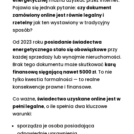
energetycznej
można uzyskać przez internet.
Pojawia się jednak pytanie:
czy dokument
zamówiony online jest równie legalny i
rzetelny
jak ten wystawiony w tradycyjny
sposób?
Od 2023 roku
posiadanie świadectwa
energetycznego stało się obowiązkowe
przy
każdej sprzedaży lub wynajmie nieruchomości.
Brak tego dokumentu może skutkować
karą
finansową sięgającą nawet 5000 zł
. To nie
tylko kwestia formalności — to realne
konsekwencje prawne i finansowe.
Co ważne,
świadectwo uzyskane online jest w
pełni legalne
, o ile spełnia dwa kluczowe
warunki:
sporządza je osoba posiadająca
odpowiednie uprawnienia,