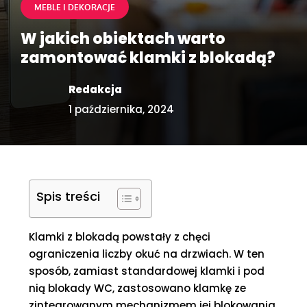
MEBLE I DEKORACJE
W jakich obiektach warto
zamontować klamki z blokadą?
Redakcja
1 października, 2024
Spis treści
Klamki z blokadą powstały z chęci
ograniczenia liczby okuć na drzwiach. W ten
sposób, zamiast standardowej klamki i pod
nią blokady WC, zastosowano klamkę ze
zintegrowanym mechanizmem jej blokowania.