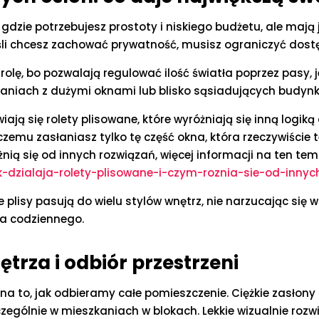
 gdzie potrzebujesz prostoty i niskiego budżetu, ale maj
eśli chcesz zachować prywatność, musisz ograniczyć dostę
rolę, bo pozwalają regulować ilość światła poprzez pasy, j
zkaniach z dużymi oknami lub blisko sąsiadujących budyn
iają się rolety plisowane, które wyróżniają się inną logik
i czemu zasłaniasz tylko tę część okna, która rzeczywiści
óżnią się od innych rozwiązań, więcej informacji na ten tem
k-dzialaja-rolety-plisowane-i-czym-roznia-sie-od-innych
 plisy pasują do wielu stylów wnętrz, nie narzucając się w
ia codziennego.
ętrza i odbiór przestrzeni
a to, jak odbieramy całe pomieszczenie. Ciężkie zasłon
zczególnie w mieszkaniach w blokach. Lekkie wizualnie roz