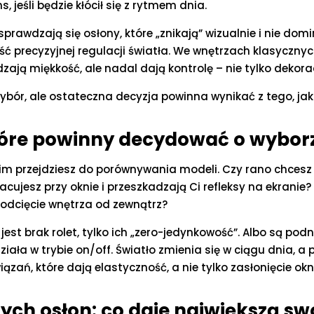
, jeśli będzie kłócił się z rytmem dnia.
wdzają się osłony, które „znikają” wizualnie i nie dominuj
 precyzyjnej regulacji światła. We wnętrzach klasycznych
ają miękkość, ale nadal dają kontrolę – nie tylko dekorac
ybór, ale ostateczna decyzja powinna wynikać z tego, jak
óre powinny decydować o wyborz
nim przejdziesz do porównywania modeli. Czy rano chcesz 
ujesz przy oknie i przeszkadzają Ci refleksy na ekranie?
 odcięcie wnętrza od zewnątrz?
st brak rolet, tylko ich „zero-jedynkowość”. Albo są podn
ała w trybie on/off. Światło zmienia się w ciągu dnia, 
ązań, które dają elastyczność, a nie tylko zasłonięcie okn
ch osłon: co daje największą s