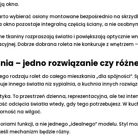
ją okna.
 warto wybierać osłony montowane bezpośrednio na skrzydle
, a okno pozostaje integralną częścią ściany, a nie oso
ne tkaniny rozpraszają światło i powiększają optycznie wnę
yjnej. Dobrze dobrana roleta nie konkuruje z wnętrzem –
hnia – jedno rozwiązanie czy różn
go rodzaju rolet do całego mieszkania „dla spójności”. Sp
buje innego światła niż sypialnia, a kuchnia innych rozwią
tetyka. To przestrzeń dzienna, reprezentacyjna, ale też in
ość odcięcia światła wtedy, gdy tego potrzebujesz. W kuch
orność na wilgoć.
goriami funkcji, a nie jednego „idealnego” modelu. Styl 
 jeśli mechanizm będzie różny.