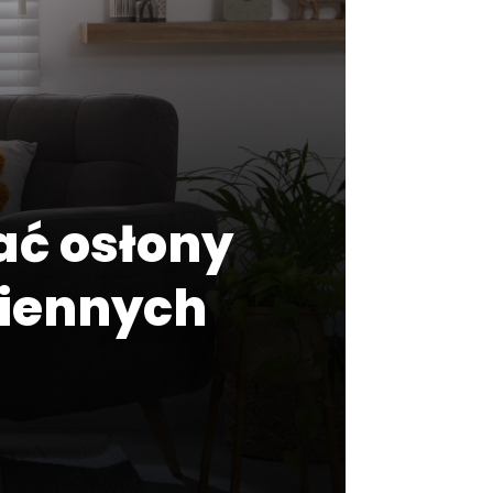
ać osłony
ziennych