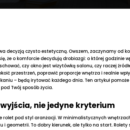
a decyzją czysto estetyczną. Owszem, zaczynamy od koloru
ię, że o komforcie decydują drobiazgi: o której godzinie w
 schować, czy okno jest wizytówką salonu, czy raczej źró
koić przestrzeń, poprawić proporcje wnętrza i realnie wp
aniu – będą irytować każdego dnia. Ten artykuł pomoże C
e pod Twój sposób życia.
 wyjścia, nie jedyne kryterium
 rolet pod styl aranżacji. W minimalistycznych wnętrzac
i geometrii. To dobry kierunek, ale tylko na start. Role