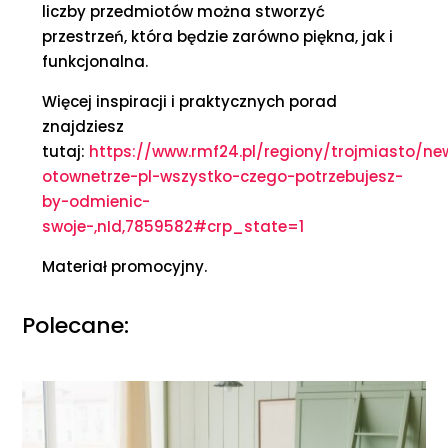
liczby przedmiotów można stworzyć
przestrzeń, która będzie zarówno piękna, jak i
funkcjonalna.
Więcej inspiracji i praktycznych porad
znajdziesz
tutaj:
https://www.rmf24.pl/regiony/trojmiasto/ne
otownetrze-pl-wszystko-czego-potrzebujesz-
by-odmienic-
swoje-,nId,7859582#crp_state=1
Materiał promocyjny.
Polecane: