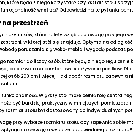
b, które będą z niego korzystać? Czy kształt stołu sprzyja
yl i funkcjonalność wnętrza? Odpowiedzi na te pytania p
w na przestrzeń
zych czynników, które należy wziąć pod uwagę przy jego 
zestrzeni, w której stół się znajduje. Optymalna odległoś
wobodę poruszania się wokół mebla i wygodę podczas po
o rozmiar do liczby osób, które będą z niego regularnie k
ci, co pozwala na komfortowe spożywanie posiłków. Dla s
ęcej osób 200 cm i więcej. Taki dobór rozmiaru zapewnia ni
 salonu.
 funkcjonalność. Większy stół może pełnić rolę centralne
może być bardziej praktyczny w mniejszych pomieszczenia
 aby rozmiar stołu był dostosowany do indywidualnych pot
 uwagę przy wyborze rozmiaru stołu, aby zapewnić sobie 
gą wpłynąć na decyzję o wyborze odpowiedniego rozmiaru?