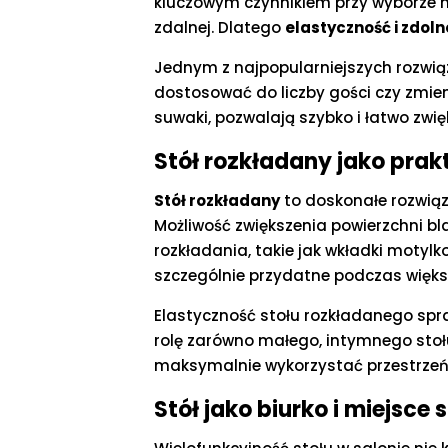
kluczowym czynnikiem przy wyborze me
zdalnej. Dlatego
elastyczność i zdol
Jednym z najpopularniejszych rozwiąza
dostosować do liczby gości czy zmie
suwaki, pozwalają szybko i łatwo zwięk
Stół rozkładany jako pra
Stół rozkładany
to doskonałe rozwiąz
Możliwość zwiększenia powierzchni bl
rozkładania, takie jak wkładki motyl
szczególnie przydatne podczas więks
Elastyczność stołu rozkładanego spraw
rolę zarówno małego, intymnego stołu
maksymalnie wykorzystać przestrzeń
Stół jako biurko i miejsce