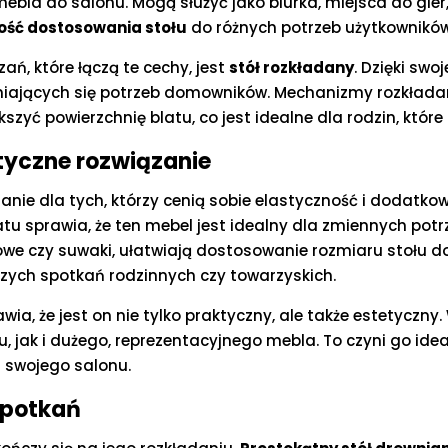
bla do salonu. Mogą służyć jako biurka, miejsca do gier
ność dostosowania stołu
do różnych potrzeb użytkowników
ń, które łączą te cechy, jest
stół rozkładany
. Dzięki swo
niających się potrzeb domowników. Mechanizmy rozkładani
szyć powierzchnię blatu, co jest idealne dla rodzin, które
ktyczne rozwiązanie
anie dla tych, którzy cenią sobie elastyczność i dodatko
atu sprawia, że ten mebel jest idealny dla zmiennych po
kowe czy suwaki, ułatwiają dostosowanie rozmiaru stołu do
zych spotkań rodzinnych czy towarzyskich.
ia, że jest on nie tylko praktyczny, ale także estetyczny.
, jak i dużego, reprezentacyjnego mebla. To czyni go id
 swojego salonu.
 spotkań