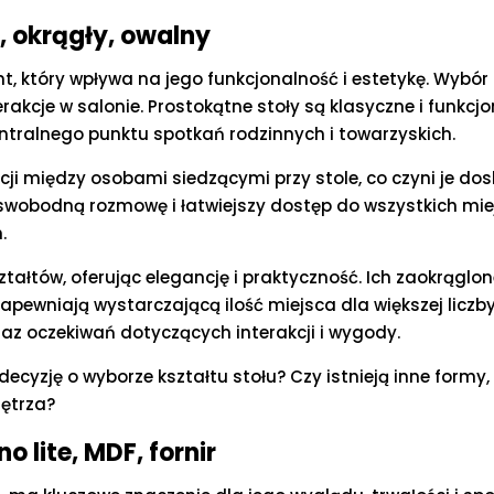
, okrągły, owalny
ent, który wpływa na jego funkcjonalność i estetykę. Wyb
akcje w salonie. Prostokątne stoły są klasyczne i funkcj
centralnego punktu spotkań rodzinnych i towarzyskich.
rakcji między osobami siedzącymi przy stole, co czyni je
swobodną rozmowę i łatwiejszy dostęp do wszystkich miejs
.
ztałtów, oferując elegancję i praktyczność. Ich zaokrągl
zapewniają wystarczającą ilość miejsca dla większej liczb
az oczekiwań dotyczących interakcji i wygody.
decyzję o wyborze kształtu stołu? Czy istnieją inne form
nętrza?
 lite, MDF, fornir