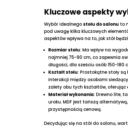
Kluczowe aspekty wy
Wybór idealnego
stołu do salonu
to 
pod uwagę kilka kluczowych elementó
aspektów wpływa na to, jak stół będz
Rozmiar stołu
: Ma wpływ na wygodę
najmniej 75-90 cm, co zapewnia sw
długości, dla sześciu osób 150-180 c
Kształt stołu
: Prostokątne stoły są 
interakcji między osobami siedzący
zalety obu tych kształtów, oferując 
Materiał wykonania
: Drewno lite, 
uroku. MDF jest tańszą alternatywą
przystępnością cenową.
Decydując się na stół do salonu, war