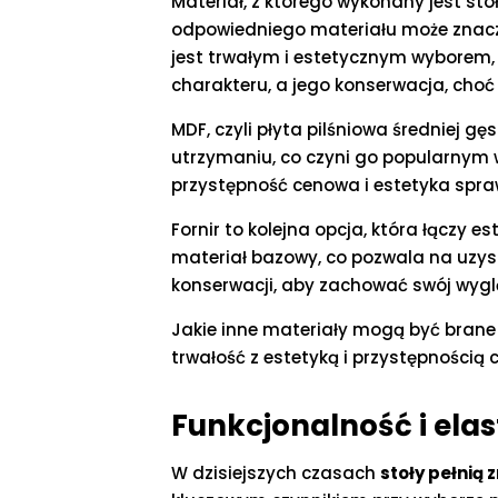
Materiał, z którego wykonany jest stó
odpowiedniego materiału może znacząc
jest trwałym i estetycznym wyborem, k
charakteru, a jego konserwacja, choć
MDF, czyli płyta pilśniowa średniej gę
utrzymaniu, co czyni go popularnym w
przystępność cenowa i estetyka spraw
Fornir to kolejna opcja, która łączy
materiał bazowy, co pozwala na uzys
konserwacji, aby zachować swój wyglą
Jakie inne materiały mogą być brane 
trwałość z estetyką i przystępnością
Funkcjonalność i elas
W dzisiejszych czasach
stoły pełnią 