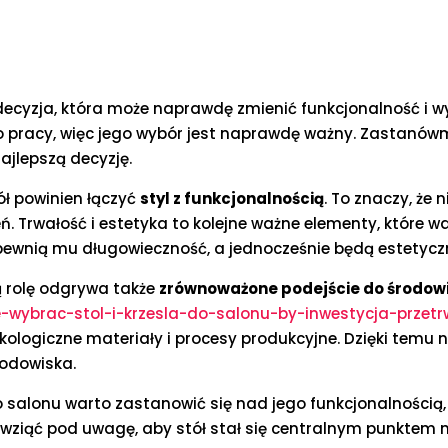
ecyzja, która może naprawdę zmienić funkcjonalność i wyg
 do pracy, więc jego wybór jest naprawdę ważny. Zastanó
ajlepszą decyzję.
ół powinien łączyć
styl z funkcjonalnością
. To znaczy, że 
ń. Trwałość i estetyka to kolejne ważne elementy, które w
pewnią mu długowieczność, a jednocześnie będą estetycz
ą rolę odgrywa także
zrównoważone podejście do środow
e-wybrac-stol-i-krzesla-do-salonu-by-inwestycja-przetr
ologiczne materiały i procesy produkcyjne. Dzięki temu n
rodowiska.
 salonu warto zastanowić się nad jego funkcjonalnością
o wziąć pod uwagę, aby stół stał się centralnym punktem