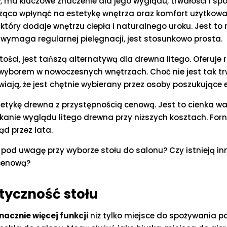
ł, ma kluczowe znaczenie dla jego wyglądu, trwałości i s
o wpłynąć na estetykę wnętrza oraz komfort użytkowania 
tóry dodaje wnętrzu ciepła i naturalnego uroku. Jest to m
 wymaga regularnej pielęgnacji, jest stosunkowo prosta.
stości, jest tańszą alternatywą dla drewna litego. Oferuje
yborem w nowoczesnych wnętrzach. Choć nie jest tak trwa
iają, że jest chętnie wybierany przez osoby poszukujące
 estetykę drewna z przystępnością cenową. Jest to cienk
kanie wyglądu litego drewna przy niższych kosztach. For
d przez lata.
pod uwagę przy wyborze stołu do salonu? Czy istnieją in
 cenową?
tyczność stołu
znacznie więcej funkcji
niż tylko miejsce do spożywania po