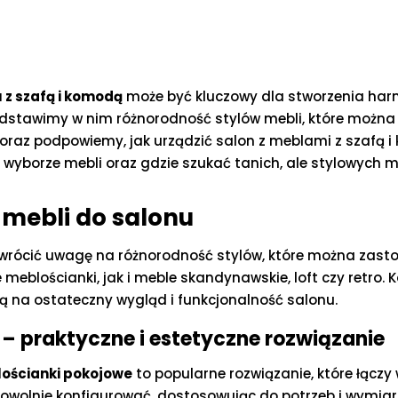
 z szafą i komodą
może być kluczowy dla stworzenia harmo
edstawimy w nim różnorodność stylów mebli, które można 
az podpowiemy, jak urządzić salon z meblami z szafą i
wyborze mebli oraz gdzie szukać tanich, ale stylowych m
mebli do salonu
zwrócić uwagę na różnorodność stylów, które można zast
meblościanki, jak i meble skandynawskie, loft czy retro. 
ą na ostateczny wygląd i funkcjonalność salonu.
– praktyczne i estetyczne rozwiązanie
ościanki pokojowe
to popularne rozwiązanie, które łączy 
owolnie konfigurować, dostosowując do potrzeb i wymiar