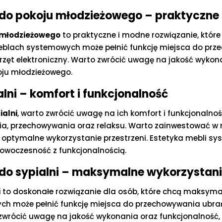
do pokoju młodzieżowego – praktyczne
 młodzieżowego
to praktyczne i modne rozwiązanie, któr
meblach systemowych może pełnić funkcję miejsca do prz
sprzęt elektroniczny. Warto zwrócić uwagę na jakość wyko
oju młodzieżowego.
ni – komfort i funkcjonalność
ialni
, warto zwrócić uwagę na ich komfort i funkcjonaln
a, przechowywania oraz relaksu. Warto zainwestować w m
a optymalne wykorzystanie przestrzeni. Estetyka mebli
woczesność z funkcjonalnością.
do sypialni – maksymalne wykorzystanie
i
to doskonałe rozwiązanie dla osób, które chcą maksyma
h może pełnić funkcję miejsca do przechowywania ubrań
o zwrócić uwagę na jakość wykonania oraz funkcjonalność,