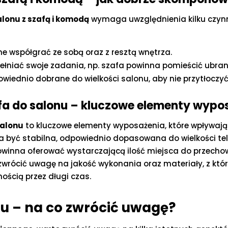
lonu z szafą i komodą
wymaga uwzględnienia kilku czynn
one współgrać ze sobą oraz z resztą wnętrza.
ełniać swoje zadania, np. szafa powinna pomieścić ubran
wiednio dobrane do wielkości salonu, aby nie przytłoczyć 
afa do salonu – kluczowe elementy wypo
salonu
to kluczowe elementy wyposażenia, które wpływają 
na być stabilna, odpowiednio dopasowana do wielkości te
, powinna oferować wystarczającą ilość miejsca do przech
wrócić uwagę na jakość wykonania oraz materiały, z któ
nością przez długi czas.
u – na co zwrócić uwagę?