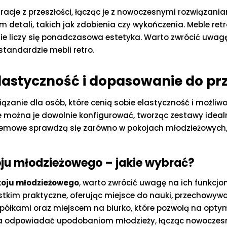
piracje z przeszłości, łącząc je z nowoczesnymi rozwiązani
detali, takich jak zdobienia czy wykończenia. Meble ret
zie liczy się ponadczasowa estetyka. Warto zwrócić uwag
standardzie mebli retro.
astyczność i dopasowanie do prz
ązanie dla osób, które cenią sobie elastyczność i możli
ie można je dowolnie konfigurować, tworząc zestawy idea
mowe sprawdzą się zarówno w pokojach młodzieżowych, ja
ju młodzieżowego – jakie wybrać?
oju młodzieżowego
, warto zwrócić uwagę na ich funkcjo
kim praktyczne, oferując miejsce do nauki, przechowyw
półkami oraz miejscem na biurko, które pozwolą na optym
 odpowiadać upodobaniom młodzieży, łącząc nowoczesno