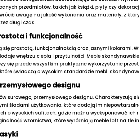
nych przedmiotów, takich jak książki, płyty czy dekorac
zwrócić uwagę na jakość wykonania oraz materiały, z któ
rzez długi czas.
ostota i funkcjonalność
 się prostotą, funkcjonalnością oraz jasnymi kolorami. 
 dodaje wnętrzu ciepła i przytulności. Meble skandynawsk
liczy się przede wszystkim praktyczne wykorzystanie przes
 które świadczą o wysokim standardzie mebli skandynaws
 przemysłowego designu
ków surowego, przemysłowego designu. Charakteryzują s
ymi śladami użytkowania, które dodają im niepowtarzaln
ch o wysokich sufitach, gdzie można wyeksponować ich n
nalność wzornictwa, które wyróżniają meble loft na tle i
lasyki