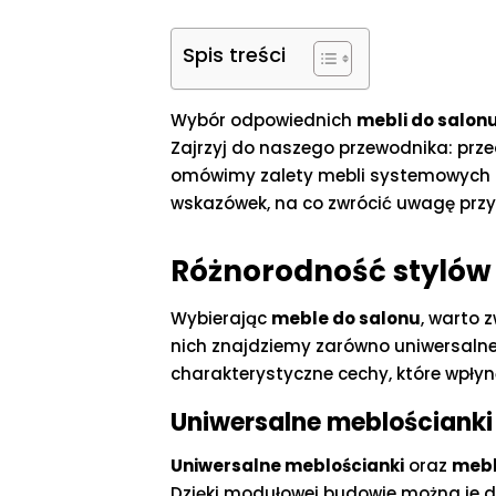
Spis treści
Wybór odpowiednich
mebli do salonu
Zajrzyj do naszego przewodnika: prz
omówimy zalety mebli systemowych or
wskazówek, na co zwrócić uwagę przy 
Różnorodność stylów 
Wybierając
meble do salonu
, warto 
nich znajdziemy zarówno uniwersalne 
charakterystyczne cechy, które wpłyn
Uniwersalne meblościanki 
Uniwersalne meblościanki
oraz
mebl
Dzięki modułowej budowie można je d