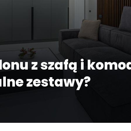
lonu z szafą i komo
alne zestawy?