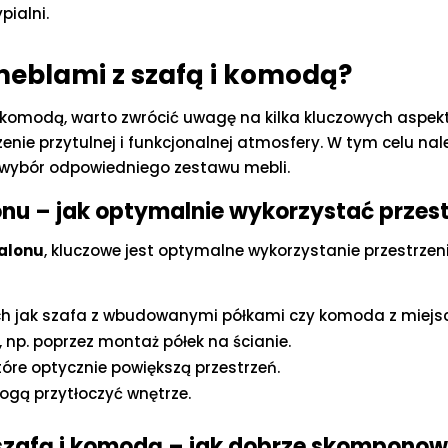
ialni.
 meblami z szafą i komodą?
i komodą, warto zwrócić uwagę na kilka kluczowych aspek
enie przytulnej i funkcjonalnej atmosfery. W tym celu na
 wybór odpowiedniego zestawu mebli.
onu – jak optymalnie wykorzystać przes
salonu
, kluczowe jest optymalne wykorzystanie przestrzen
ich jak szafa z wbudowanymi półkami czy komoda z miejsc
 np. poprzez montaż półek na ścianie.
które optycznie powiększą przestrzeń.
mogą przytłoczyć wnętrze.
 szafą i komodą – jak dobrze skompono