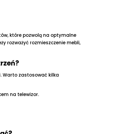
tów, które pozwolą na optymalne
leży rozważyć rozmieszczenie mebli,
trzeń?
i. Warto zastosować kilka
em na telewizor.
wać?