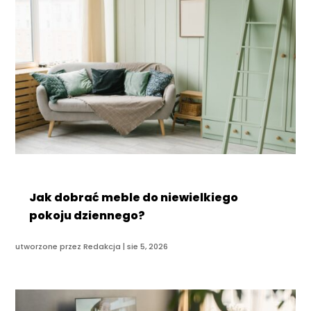
Jak dobrać meble do niewielkiego
pokoju dziennego?
utworzone przez
Redakcja
|
sie 5, 2026