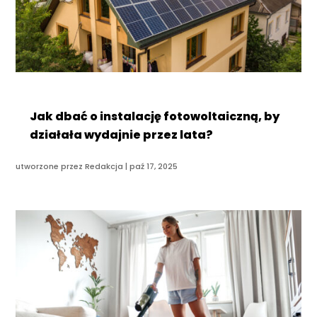
Jak dbać o instalację fotowoltaiczną, by
działała wydajnie przez lata?
utworzone przez
Redakcja
|
paź 17, 2025