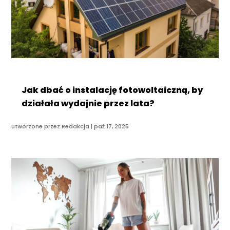
Jak dbać o instalację fotowoltaiczną, by
działała wydajnie przez lata?
utworzone przez
Redakcja
|
paź 17, 2025